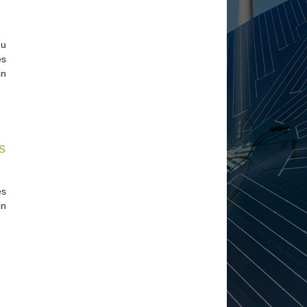
du
es
in
s
es
in