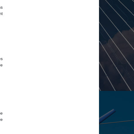
ns
nt
es
re
ie
re