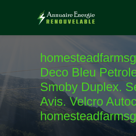
ho­mesteadfarmsgo
Deco Bleu Petrol
Smoby Duplex. Sep
Avis. Velcro Aut
ho­mesteadfarmsgol