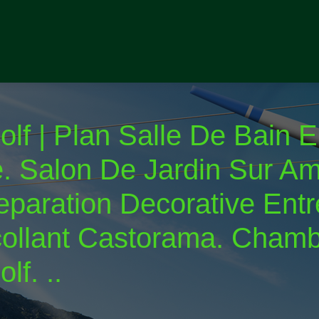
lf | Plan Salle De Bain 
e. Salon De Jardin Sur A
aration Decorative Entre
ocollant Castorama. Cham
f. ..